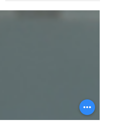
image négative, synonyme de perte de temps
et de...