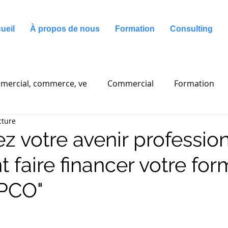
ueil
À propos de nous
Formation
Consulting
mercial, commerce, ve
Commercial
Formation
cture
g
Communication
z votre avenir profession
faire financer votre for
OPCO"