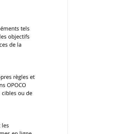
léments tels 
es objectifs 
ces de la 
res règles et 
ains OPOCO 
 cibles ou de 
les 
rmes en ligne 