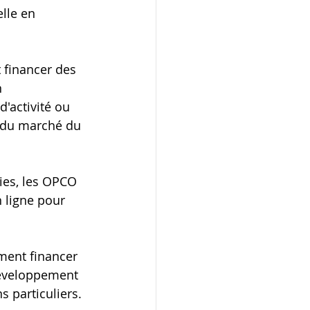
lle en 
financer des 
 
'activité ou 
 du marché du 
ies, les OPCO 
 ligne pour 
ent financer 
développement 
 particuliers.