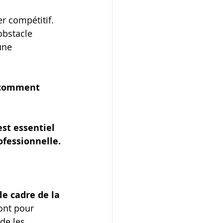
r compétitif. 
obstacle 
une 
r comment 
st essentiel 
ofessionnelle.
e cadre de la 
ont pour 
de les 