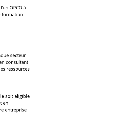
r d'un OPCO à 
e formation 
aque secteur 
en consultant 
des ressources 
e soit éligible 
t en 
e entreprise 