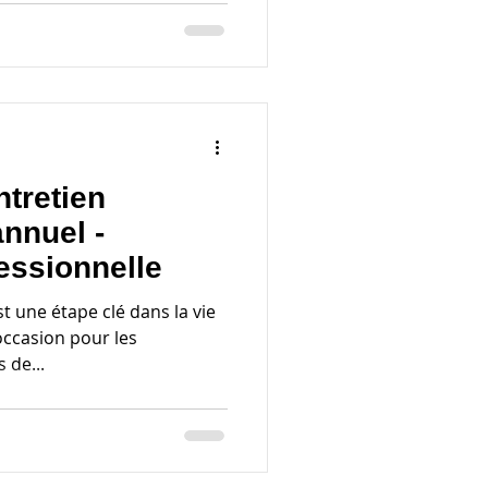
ntretien
annuel -
essionnelle
st une étape clé dans la vie
occasion pour les
 de...