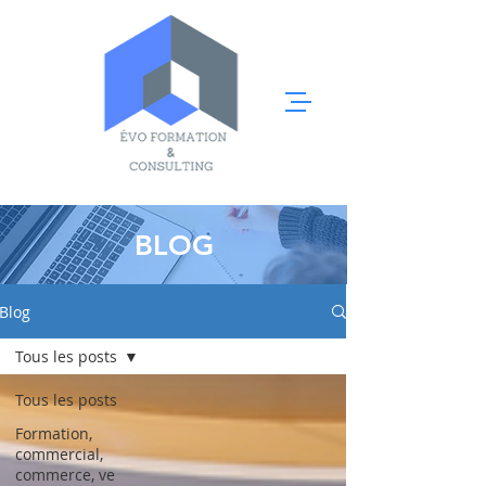
BLOG
Blog
Tous les posts
Tous les posts
Formation,
commercial,
commerce, ve