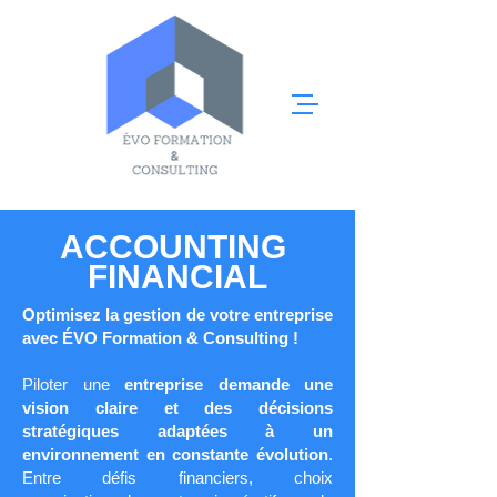
ACCOUNTING
FINANCIAL
Optimisez la gestion de votre entreprise
avec ÉVO Formation & Consulting !
Piloter une
entreprise demande une
vision claire et des décisions
stratégiques adaptées à un
environnement en constante évolution
.
Entre défis financiers, choix