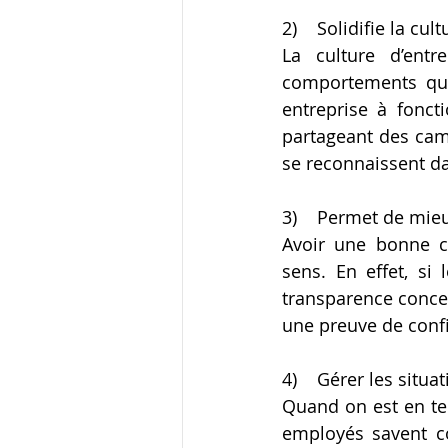
2)    Solidifie la cul
La culture d’ent
comportements qui
entreprise à fonct
partageant des cam
se reconnaissent dan
3)    Permet de mi
Avoir une bonne c
sens. En effet, si
transparence concern
une preuve de conf
4)    Gérer les situa
Quand on est en tem
employés savent c