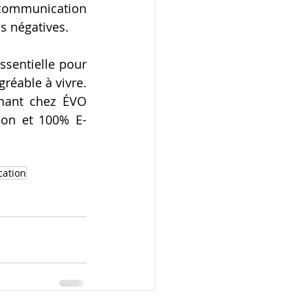
communication 
s négatives.
sentielle pour 
réable à vivre. 
ant chez ÉVO 
ion et 100% E-
ation