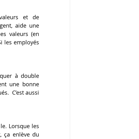
aleurs et de 
ent, aide une 
s valeurs (en 
i les employés 
quer à double 
ent une bonne 
s.  C’est aussi 
e. Lorsque les 
 ça enlève du 