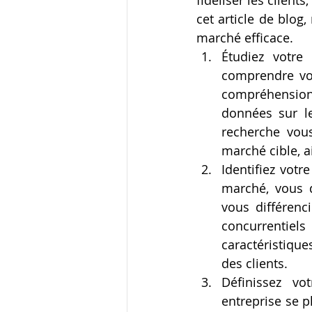
fidéliser les client
cet article de blog
marché efficace.
Étudiez votre
comprendre vot
compréhension 
données sur le
recherche vous
marché cible, a
Identifiez votr
marché, vous d
vous différenc
concurrentiel
caractéristique
des clients.
Définissez vo
entreprise se p