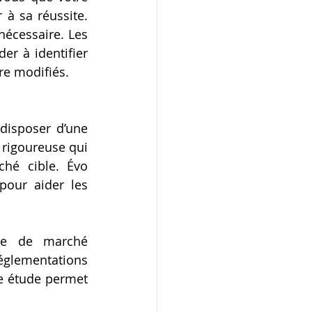
à sa réussite. 
nécessaire. Les 
r à identifier 
re modifiés.
disposer d’une 
 rigoureuse qui 
hé cible. Évo 
our aider les 
se de marché 
glementations 
e étude permet 