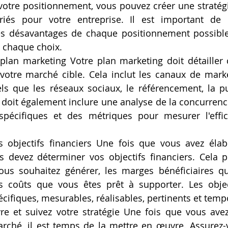
votre positionnement, vous pouvez créer une stratégie
riés pour votre entreprise. Il est important de c
es désavantages de chaque positionnement possible,
e chaque choix.
 plan marketing Votre plan marketing doit détaille
e votre marché cible. Cela inclut les canaux de mark
 tels que les réseaux sociaux, le référencement, la pub
doit également inclure une analyse de la concurrence,
pécifiques et des métriques pour mesurer l'effica
 objectifs financiers Une fois que vous avez élabo
s devez déterminer vos objectifs financiers. Cela pe
us souhaitez générer, les marges bénéficiaires qu
es coûts que vous êtes prêt à supporter. Les object
écifiques, mesurables, réalisables, pertinents et temp
e et suivez votre stratégie Une fois que vous avez
arché, il est temps de la mettre en œuvre. Assurez-