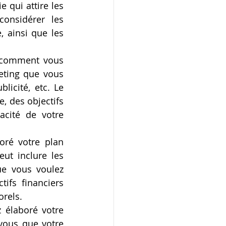
 qui attire les 
onsidérer les 
 ainsi que les 
r comment vous 
eting que vous 
licité, etc. Le 
 des objectifs 
cité de votre 
ré votre plan 
ut inclure les 
e vous voulez 
ifs financiers 
orels.
 élaboré votre 
vous que votre 