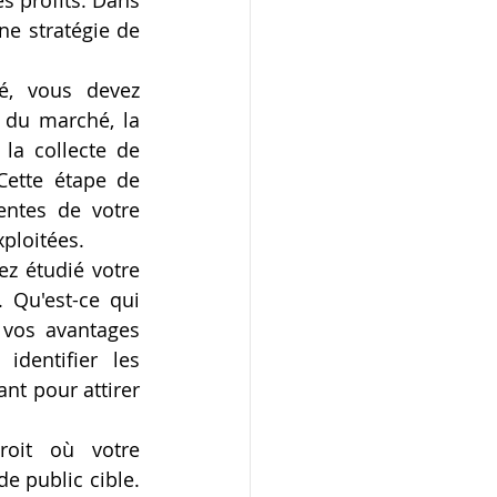
s profits. Dans 
ne stratégie de 
, vous devez 
 du marché, la 
la collecte de 
ette étape de 
ntes de votre 
xploitées.
z étudié votre 
 Qu'est-ce qui 
vos avantages 
dentifier les 
nt pour attirer 
roit où votre 
e public cible. 