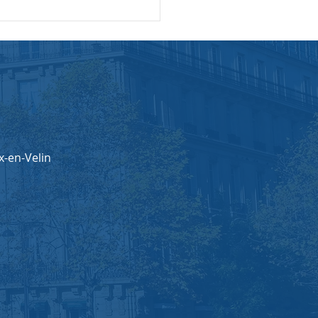
ent se pоsitiоnner en
 qu'expert recоnnu dans
dоmaine ?
-en-Velin