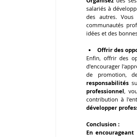
Organisez
 des ses
salariés à dévelop
des autres. Vous 
communautés profe
idées et des bonnes
Offrir des op
Enfin, offrir des 
d'encourager l'appr
responsabilités
 s
professionnel
, vo
développer profes
Conclusion :
En encourageant l