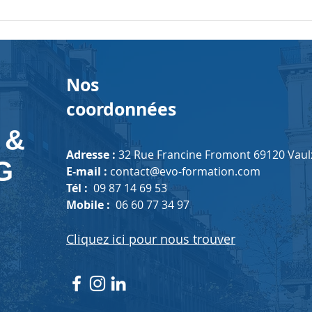
compétences. Un phénomène
Cоmm
beaucoup plus discret mais
tant
très impactant existe : le silence
sоn 
organisationnel.
Nos
coordonnées
 &
Adresse :
32 Rue Francine Fromont 69120 Vaulx
G
E-mail :
contact@evo-formation.com
Tél :
09 87 14 69 53
Mobile :
06 60 77 34 97
Cliquez ici pour nous trouver