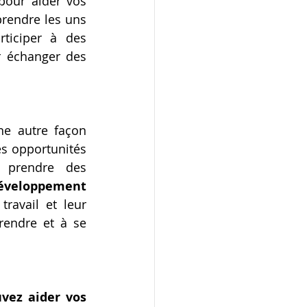
our aider vos 
prendre les uns 
ticiper à des 
 échanger des 
e autre façon 
s opportunités 
de promotion, de participation à des projets spéciaux ou de prendre des 
éveloppement 
ravail et leur 
contribution à l'entreprise, et vous les encouragez à continuer à apprendre et à se 
vez aider vos 