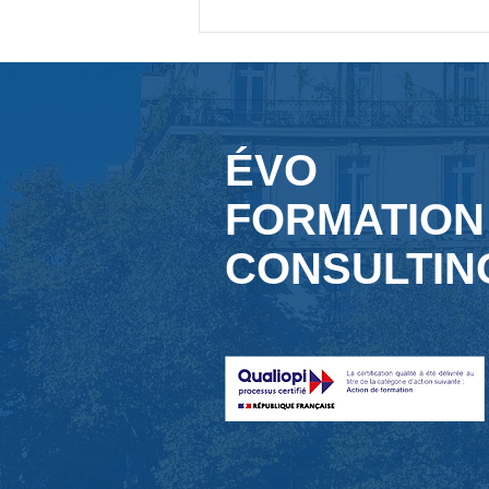
rassurait les employeurs et
servait de référence pour
recruter. Mais aujourd'hui,
ÉVO
FORMATION
CONSULTIN