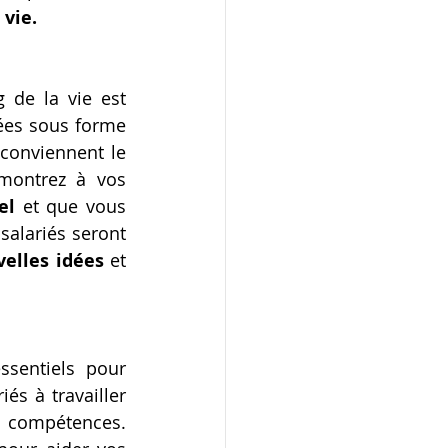
 vie.
 de la vie est 
ées sous forme 
conviennent le 
montrez à vos 
el
 et que vous 
alariés seront 
elles idées
 et 
sentiels pour 
s à travailler 
ensemble sur des projets et à partager leurs connaissances et compétences. 